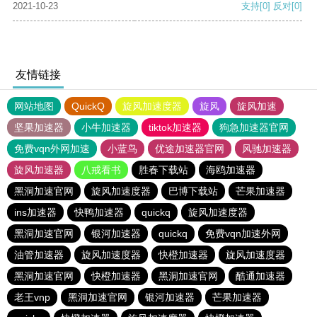
2021-10-23
支持
[0]
反对
[0]
友情链接
网站地图
QuickQ
旋风加速度器
旋风
旋风加速
坚果加速器
小牛加速器
tiktok加速器
狗急加速器官网
免费vqn外网加速
小蓝鸟
优途加速器官网
风驰加速器
旋风加速器
八戒看书
胜春下载站
海鸥加速器
黑洞加速官网
旋风加速度器
巴博下载站
芒果加速器
ins加速器
快鸭加速器
quickq
旋风加速度器
黑洞加速官网
银河加速器
quickq
免费vqn加速外网
油管加速器
旋风加速度器
快橙加速器
旋风加速度器
黑洞加速官网
快橙加速器
黑洞加速官网
酷通加速器
老王vnp
黑洞加速官网
银河加速器
芒果加速器