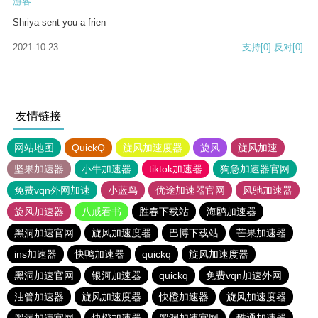
游客
Shriya sent you a frien
2021-10-23
支持
[0]
反对
[0]
友情链接
网站地图
QuickQ
旋风加速度器
旋风
旋风加速
坚果加速器
小牛加速器
tiktok加速器
狗急加速器官网
免费vqn外网加速
小蓝鸟
优途加速器官网
风驰加速器
旋风加速器
八戒看书
胜春下载站
海鸥加速器
黑洞加速官网
旋风加速度器
巴博下载站
芒果加速器
ins加速器
快鸭加速器
quickq
旋风加速度器
黑洞加速官网
银河加速器
quickq
免费vqn加速外网
油管加速器
旋风加速度器
快橙加速器
旋风加速度器