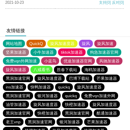
2021-10-23
支持
[0]
反对
[0]
友情链接
网站地图
QuickQ
旋风加速度器
旋风
旋风加速
坚果加速器
小牛加速器
tiktok加速器
狗急加速器官网
免费vqn外网加速
小蓝鸟
优途加速器官网
风驰加速器
旋风加速器
八戒看书
胜春下载站
海鸥加速器
黑洞加速官网
旋风加速度器
巴博下载站
芒果加速器
ins加速器
快鸭加速器
quickq
旋风加速度器
黑洞加速官网
银河加速器
quickq
免费vqn加速外网
油管加速器
旋风加速度器
快橙加速器
旋风加速度器
黑洞加速官网
快橙加速器
黑洞加速官网
酷通加速器
老王vnp
黑洞加速官网
银河加速器
芒果加速器