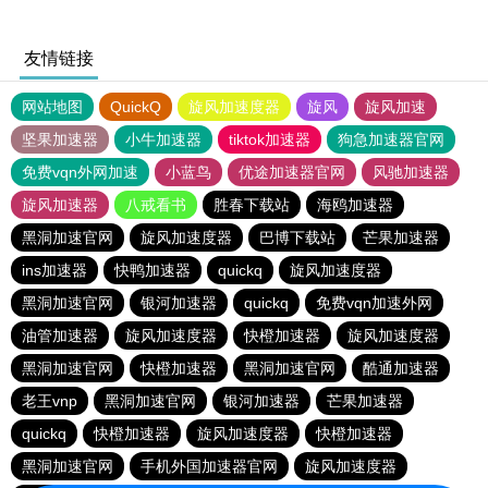
友情链接
网站地图
QuickQ
旋风加速度器
旋风
旋风加速
坚果加速器
小牛加速器
tiktok加速器
狗急加速器官网
免费vqn外网加速
小蓝鸟
优途加速器官网
风驰加速器
旋风加速器
八戒看书
胜春下载站
海鸥加速器
黑洞加速官网
旋风加速度器
巴博下载站
芒果加速器
ins加速器
快鸭加速器
quickq
旋风加速度器
黑洞加速官网
银河加速器
quickq
免费vqn加速外网
油管加速器
旋风加速度器
快橙加速器
旋风加速度器
黑洞加速官网
快橙加速器
黑洞加速官网
酷通加速器
老王vnp
黑洞加速官网
银河加速器
芒果加速器
quickq
快橙加速器
旋风加速度器
快橙加速器
黑洞加速官网
手机外国加速器官网
旋风加速度器